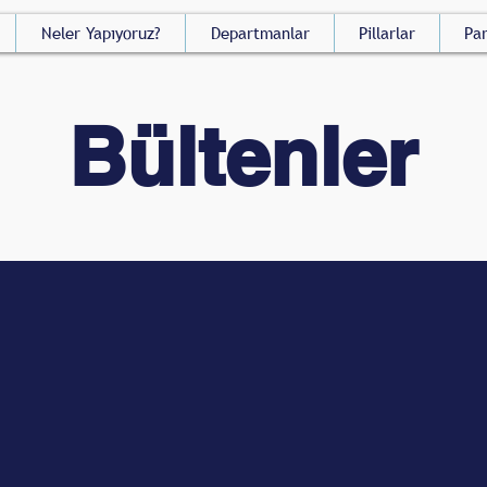
Neler Yapıyoruz?
Departmanlar
Pillarlar
Par
Bültenler