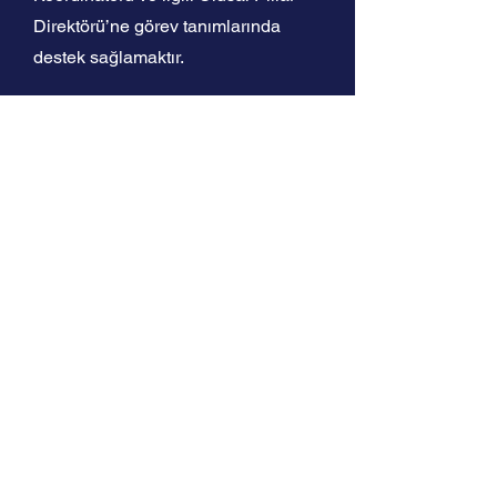
Direktörü’ne görev tanımlarında
destek sağlamaktır.
EMSA Türkiye
Kitapçıkları