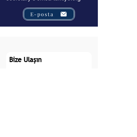
E-posta
Bize Ulaşın
Ad
Soyad
E-posta
Bir mesaj yazın